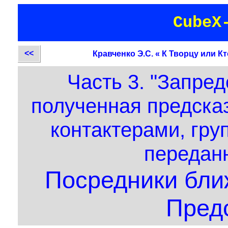
CubeX
<<
Кравченко Э.С. « К Творцу или К
Часть 3. "Запре
полученная предска
контактерами, гру
передан
Посредники бли
Пред